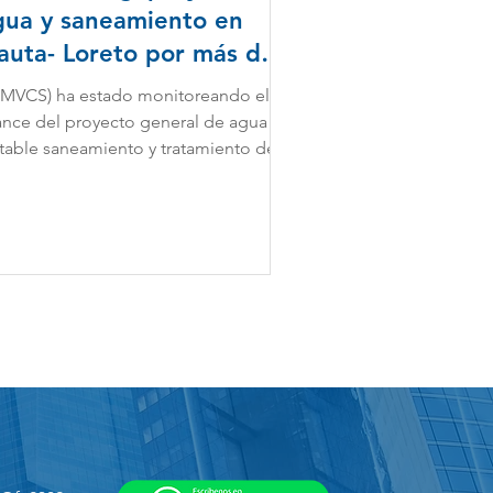
gua y saneamiento en
auta- Loreto por más de
/160 millones
 (MVCS) ha estado monitoreando el
ance del proyecto general de agua
table saneamiento y tratamiento de
as residuales en la...