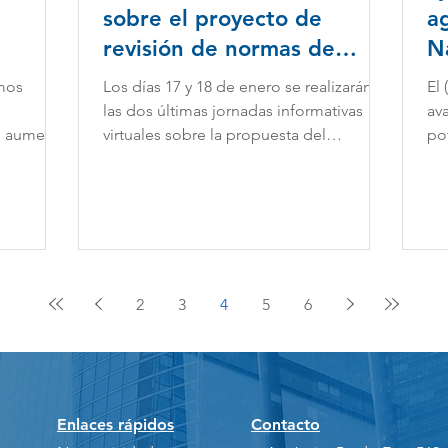
sobre el proyecto de
a
revisión de normas de
N
accesibilidad en
S
amos
Los días 17 y 18 de enero se realizarán
El
edificaciones
las dos últimas jornadas informativas
av
e aumente
virtuales sobre la propuesta del
po
l...
Ministerio de Vivienda,...
agu
2
3
4
5
6
Enlaces rápidos
Contacto